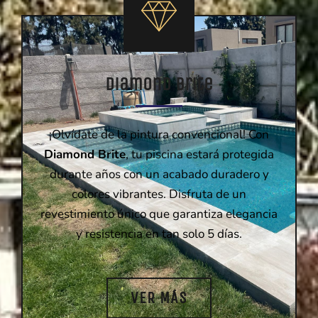
Diamond Brite
¡Olvídate de la pintura convencional! Con
Diamond Brite
, tu piscina estará protegida
durante años con un acabado duradero y
colores vibrantes. Disfruta de un
revestimiento único que garantiza elegancia
y resistencia en tan solo 5 días.
VER MÁS