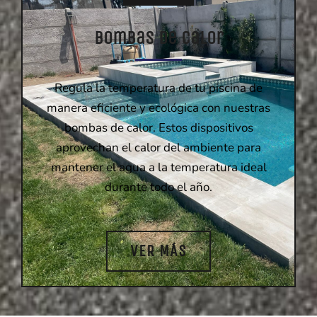
Bombas de Calor
Regula la temperatura de tu piscina de
manera eficiente y ecológica con nuestras
bombas de calor. Estos dispositivos
aprovechan el calor del ambiente para
mantener el agua a la temperatura ideal
durante todo el año.
VER MÁS