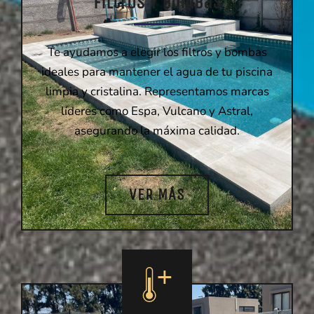
Filtros Y Bombas
Te ayudamos a elegir los filtros y bombas
ideales para mantener el agua de tu piscina
limpia y cristalina. Representamos marcas
líderes como Espa, Vulcano y Astral,
asegurando la máxima calidad.
VER MÁS