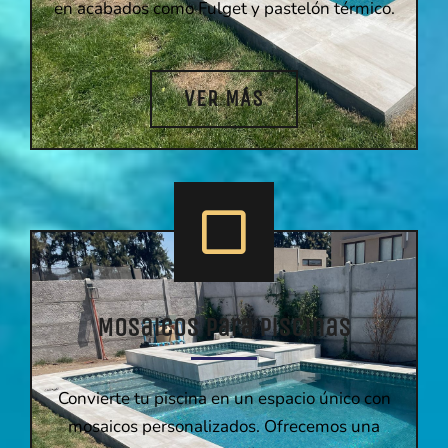
en acabados como Fulget y pastelón térmico.
VER MÁS
Mosaicos para Piscinas
Convierte tu piscina en un espacio único con
mosaicos personalizados. Ofrecemos una