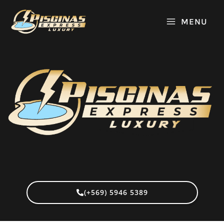
Ir
MAIN
MENU
al
MENU
contenido
NAR
(+569) 5946 5389