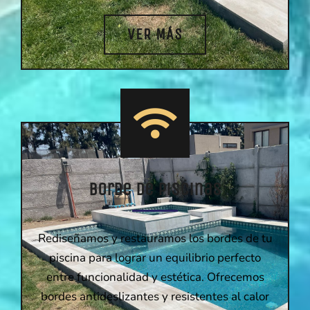
VER MÁS
Borde de piscinas
Rediseñamos y restauramos los bordes de tu
piscina para lograr un equilibrio perfecto
entre funcionalidad y estética. Ofrecemos
bordes antideslizantes y resistentes al calor