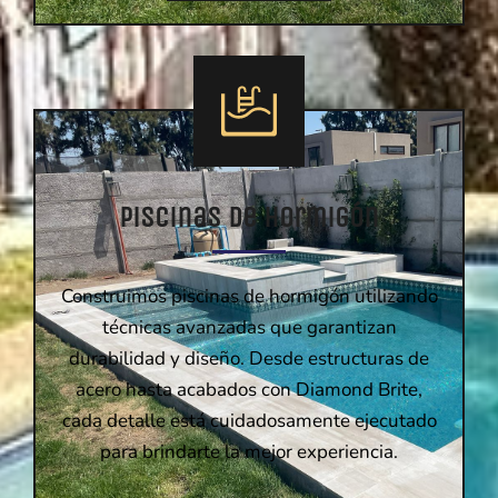
Piscinas de Hormigón
Construimos piscinas de hormigón utilizando
técnicas avanzadas que garantizan
durabilidad y diseño. Desde estructuras de
acero hasta acabados con Diamond Brite,
cada detalle está cuidadosamente ejecutado
para brindarte la mejor experiencia.